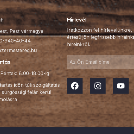
at
Hírlevél
Iratkozzon fel hírlevelünkre,
est, Pest vármegye
értesüljön legfrissebb híreink
0-940-40-44
híreinkről.
ezermestered.hu
rtás
Péntek: 8:00-18:00-ig
tartás időn túli szolgáltatás
 sürgősségi felár kerül
molásra