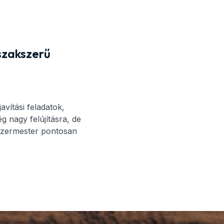
szakszerű
vítási feladatok,
 nagy felújításra, de
ezermester pontosan