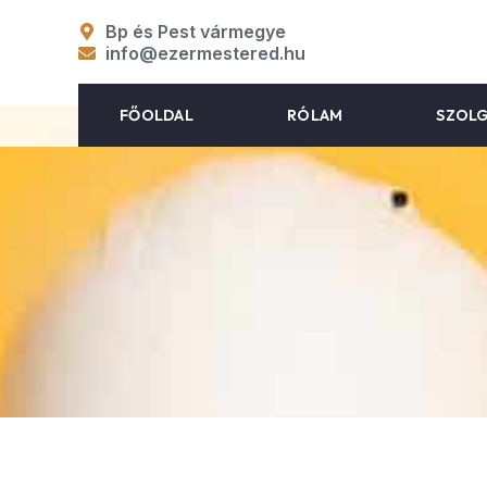
Bp és Pest vármegye
info@ezermestered.hu
FŐOLDAL
RÓLAM
SZOL