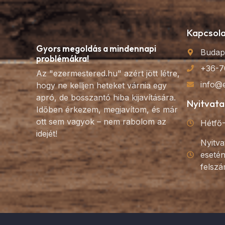
Kapcsol
Gyors megoldás a mindennapi
Budap
problémákra!
+36-7
Az "ezermestered.hu" azért jött létre,
info@
hogy ne kelljen heteket várnia egy
apró, de bosszantó hiba kijavítására.
Nyitvata
Időben érkezem, megjavítom, és már
ott sem vagyok – nem rabolom az
Hétfő-
idejét!
Nyitva
esetén
felszá