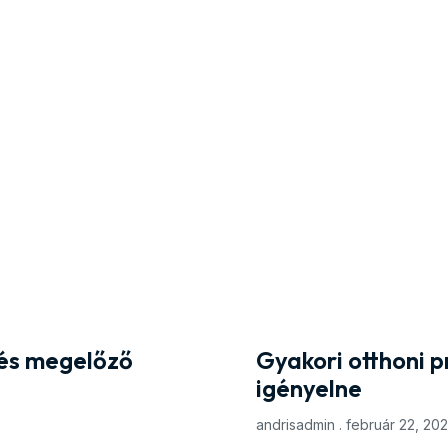
 és megelőző
Gyakori otthoni 
igényelne
andrisadmin
február 22, 20