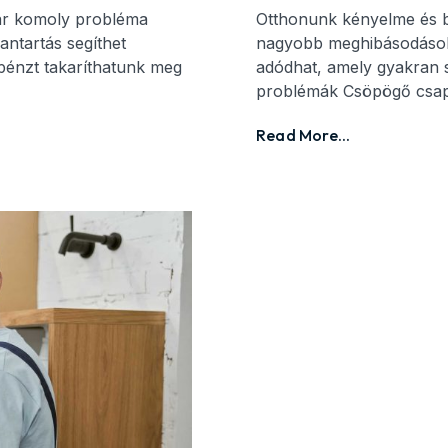
ár komoly probléma
Otthonunk kényelme és b
antartás segíthet
nagyobb meghibásodások
pénzt takaríthatunk meg
adódhat, amely gyakran sz
problémák Csöpögő csap
Read More...