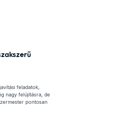
szakszerű
vítási feladatok,
 nagy felújításra, de
ezermester pontosan