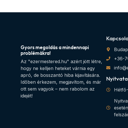
Kapcsol
Gyors megoldás a mindennapi
Budap
problémákra!
+36-7
Az "ezermestered.hu" azért jött létre,
info@
hogy ne kelljen heteket várnia egy
apró, de bosszantó hiba kijavítására.
Nyitvata
Időben érkezem, megjavítom, és már
ott sem vagyok – nem rabolom az
Hétfő-
idejét!
Nyitva
esetén
felszá