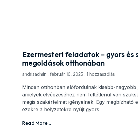
Ezermesteri feladatok – gyors és 
megoldások otthonában
andrisadmin
február 16, 2025
1 hozzászólás
Minden otthonban előfordulnak kisebb-nagyobb ja
amelyek elvégzéséhez nem feltétlenül van szükség
mégis szakértelmet igényelnek. Egy megbízható 
ezekre a helyzetekre nyújt gyors
Read More...