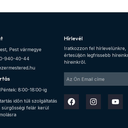
at
Hírlevél
Iratkozzon fel hírlevelünkre,
est, Pest vármegye
értesüljön legfrissebb híreink
0-940-40-44
híreinkről.
ezermestered.hu
rtás
Péntek: 8:00-18:00-ig
tartás időn túli szolgáltatás
 sürgősségi felár kerül
molásra