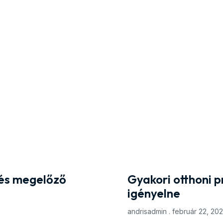
 és megelőző
Gyakori otthoni 
igényelne
andrisadmin
február 22, 20