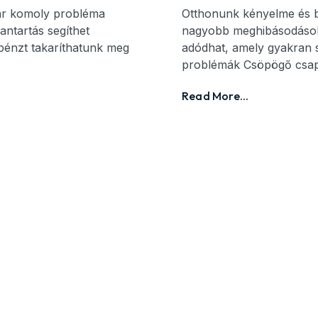
ár komoly probléma
Otthonunk kényelme és b
antartás segíthet
nagyobb meghibásodások
pénzt takaríthatunk meg
adódhat, amely gyakran sz
problémák Csöpögő csap
Read More...