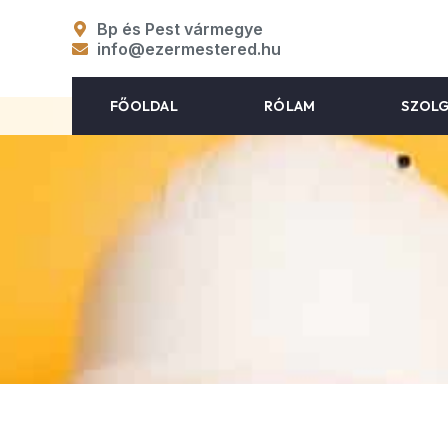
Bp és Pest vármegye
info@ezermestered.hu
FŐOLDAL
RÓLAM
SZOL