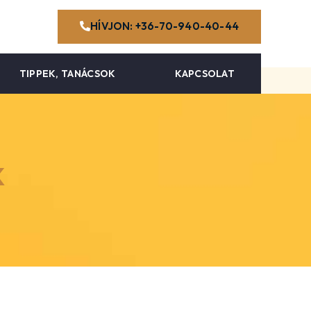
HÍVJON: +36-70-940-40-44
TIPPEK, TANÁCSOK
KAPCSOLAT
k