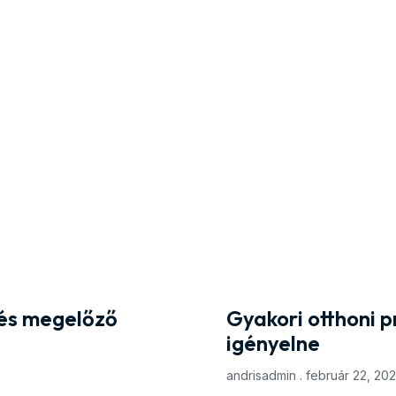
 és megelőző
Gyakori otthoni 
igényelne
andrisadmin
február 22, 20