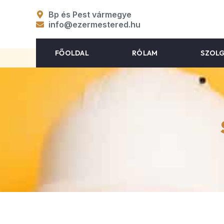
Bp és Pest vármegye
info@ezermestered.hu
FŐOLDAL
RÓLAM
SZOL