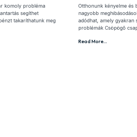
ár komoly probléma
Otthonunk kényelme és b
antartás segíthet
nagyobb meghibásodások
pénzt takaríthatunk meg
adódhat, amely gyakran sz
problémák Csöpögő csap
Read More...