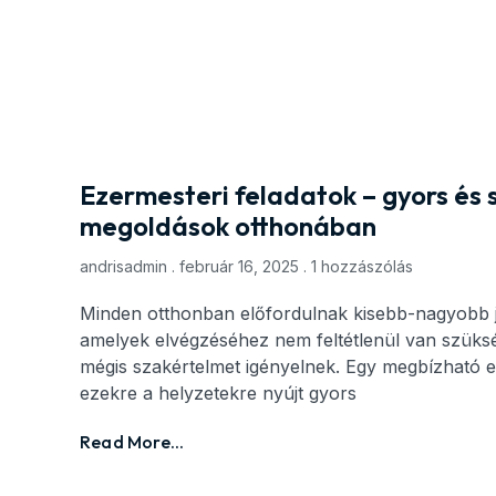
Ezermesteri feladatok – gyors és 
megoldások otthonában
andrisadmin
február 16, 2025
1 hozzászólás
Minden otthonban előfordulnak kisebb-nagyobb ja
amelyek elvégzéséhez nem feltétlenül van szükség
mégis szakértelmet igényelnek. Egy megbízható 
ezekre a helyzetekre nyújt gyors
Read More...