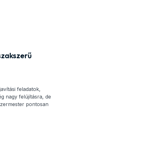
szakszerű
vítási feladatok,
 nagy felújításra, de
ezermester pontosan