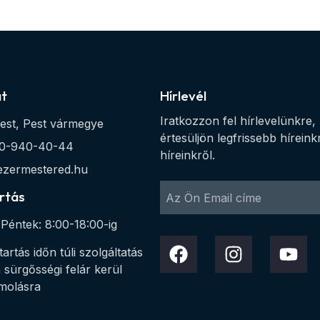
at
Hírlevél
Iratkozzon fel hírlevelünkre,
est, Pest vármegye
értesüljön legfrissebb híreink
0-940-40-44
híreinkről.
ezermestered.hu
rtás
Péntek: 8:00-18:00-ig
tartás időn túli szolgáltatás
 sürgősségi felár kerül
molásra