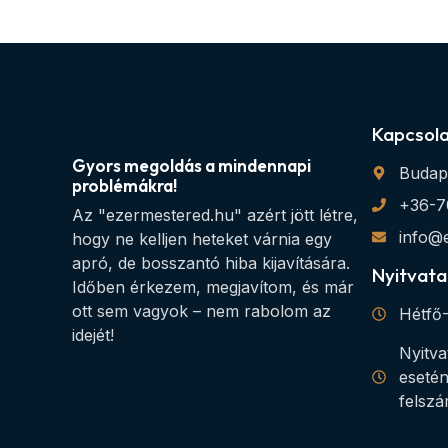
Kapcsol
Gyors megoldás a mindennapi
Budap
problémákra!
+36-7
Az "ezermestered.hu" azért jött létre,
info@
hogy ne kelljen heteket várnia egy
apró, de bosszantó hiba kijavítására.
Nyitvata
Időben érkezem, megjavítom, és már
ott sem vagyok – nem rabolom az
Hétfő-
idejét!
Nyitva
esetén
felszá